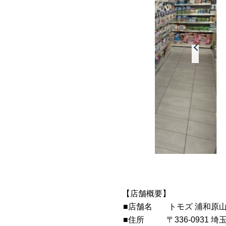
【店舗概要】
■店舗名 トモズ 浦和原
■住所
〒336-0931