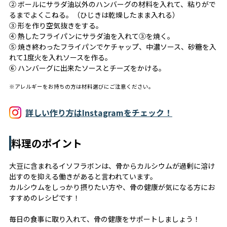
② ボールにサラダ油以外のハンバーグの材料を入れて、粘りがで
るまでよくこねる。（ひじきは乾燥したまま入れる）
③ 形を作り空気抜きをする。
④ 熱したフライパンにサラダ油を入れて③を焼く。
⑤ 焼き終わったフライパンでケチャップ、中濃ソース、砂糖を入
れて1度火を入れソースを作る。
⑥ ハンバーグに出来たソースとチーズをかける。
※アレルギーをお持ちの方は材料選びにご注意ください。
詳しい作り方はInstagramをチェック！
料理のポイント
大豆に含まれるイソフラボンは、骨からカルシウムが過剰に溶け
出すのを抑える働きがあると言われています。
カルシウムをしっかり摂りたい方や、骨の健康が気になる方にお
すすめのレシピです！
毎日の食事に取り入れて、骨の健康をサポートしましょう！