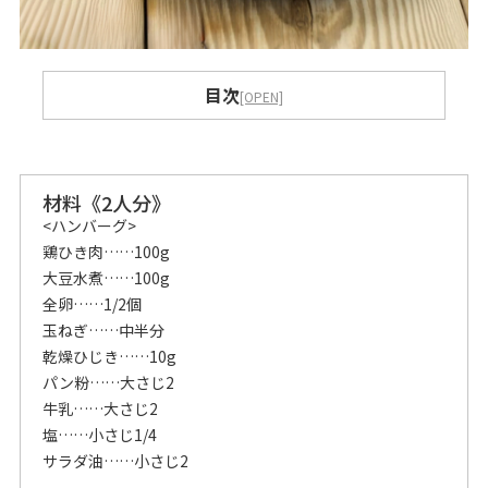
目次
[OPEN]
作り方
料理のポイント
材料《2人分》
<ハンバーグ>
鶏ひき肉……100g
大豆水煮……100g
全卵……1/2個
玉ねぎ……中半分
乾燥ひじき……10g
パン粉……大さじ2
牛乳……大さじ2
塩……小さじ1/4
サラダ油……小さじ2