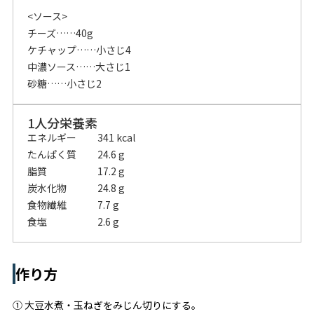
<ソース>
チーズ……40g
ケチャップ……小さじ4
中濃ソース……大さじ1
砂糖……小さじ2
1人分栄養素
エネルギー
341 kcal
たんぱく質
24.6 g
脂質
17.2 g
炭水化物
24.8 g
食物繊維
7.7 g
食塩
2.6 g
作り方
① 大豆水煮・玉ねぎをみじん切りにする。