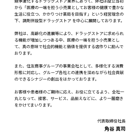
競争激化するドラッグストア業界にあって、弊社は設立当初
から「医療の一端を担う小売業としてお客様の健康で豊かな
生活に役立つ、かかりつけ薬局を目指す」という経営理念の
下、調剤併設型ドラッグストア を中心に展開しております。
弊社は、高齢化の進展等により、ドラッグストアに求められ
る機能が増加しつつある中、医療の一端を担う小売業とし
て、真の意味で社会的機能と価値を提供する店作りに励んで
おります。
また、住友商事グループの事業会社として、多様化する消費
形態に対応し、グループ各社との連携を深めながら社会貢献
のできるシナジーの創出をはかっております。
お客様や患者様のご期待に応え、お役に立てるよう、全社一
丸となって、接客、サービス、品揃えなどに、より一層磨き
をかけてまいります。
代表取締役社長
角谷 真司