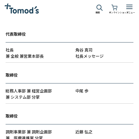
検索
オンラインショップ
メニュー
代表取締役
社長
角谷 真司
兼 全般 兼営業本部長
社長メッセージ
取締役
総務人事部 兼 経営企画部
中尾 歩
兼 システム部 分掌
取締役
調剤事業部 兼 調剤企画部
近藤 弘之
兼 医療連携室 分掌